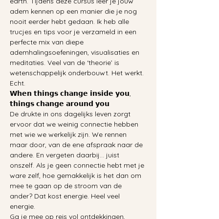
earth. Tijdens deze cursus leer je jouw 
adem kennen op een manier die je nog 
nooit eerder hebt gedaan. Ik heb alle 
trucjes en tips voor je verzameld in een 
perfecte mix van diepe 
ademhalingsoefeningen, visualisaties en 
meditaties. Veel van de ‘theorie’ is 
wetenschappelijk onderbouwt. Het werkt. 
Echt.
𝗪𝗵𝗲𝗻 𝘁𝗵𝗶𝗻𝗴𝘀 𝗰𝗵𝗮𝗻𝗴𝗲 𝗶𝗻𝘀𝗶𝗱𝗲 𝘆𝗼𝘂, 
𝘁𝗵𝗶𝗻𝗴𝘀 𝗰𝗵𝗮𝗻𝗴𝗲 𝗮𝗿𝗼𝘂𝗻𝗱 𝘆𝗼𝘂
De drukte in ons dagelijks leven zorgt 
ervoor dat we weinig connectie hebben 
met wie we werkelijk zijn. We rennen 
maar door, van de ene afspraak naar de 
andere. En vergeten daarbij… juist 
onszelf. Als je geen connectie hebt met je 
ware zelf, hoe gemakkelijk is het dan om 
mee te gaan op de stroom van de 
ander? Dat kost energie. Heel veel 
energie. 
Ga je mee op reis vol ontdekkingen, 