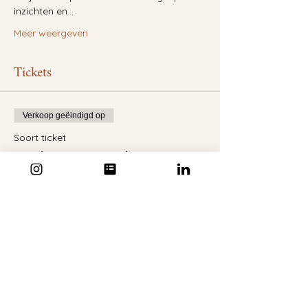
inzichten en…
Meer weergeven
Tickets
Verkoop geëindigd op
Soort ticket
Magische Ademreis
Prijs
€ 379,00
BTW inbegrepen