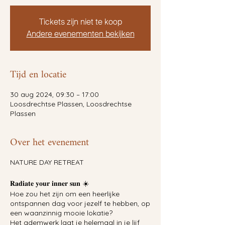
Tickets zijn niet te koop
Andere evenementen bekijken
Tijd en locatie
30 aug 2024, 09:30 – 17:00
Loosdrechtse Plassen, Loosdrechtse
Plassen
Over het evenement
NATURE DAY RETREAT
𝐑𝐚𝐝𝐢𝐚𝐭𝐞 𝐲𝐨𝐮𝐫 𝐢𝐧𝐧𝐞𝐫 𝐬𝐮𝐧 ☀️
Hoe zou het zijn om een heerlijke
ontspannen dag voor jezelf te hebben, op
een waanzinnig mooie lokatie?
Het ademwerk laat je helemaal in je lijf