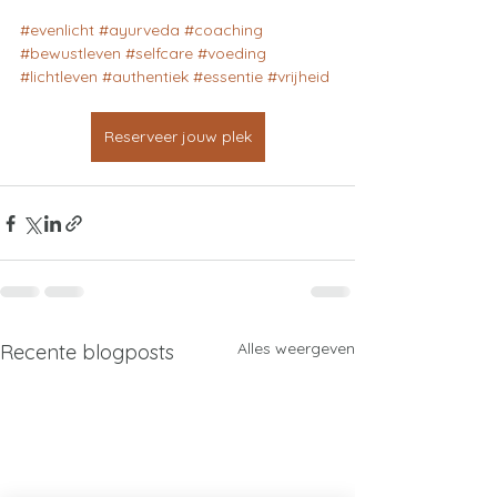
#evenlicht
#ayurveda
#coaching
#bewustleven
#selfcare
#voeding
#lichtleven
#authentiek
#essentie
#vrijheid
Reserveer jouw plek
Alles weergeven
Recente blogposts